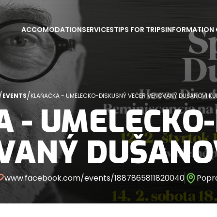
ACCOMODATION
SERVICES
TIPS FOR TRIPS
INFORMATION 
/
/
EVENTS
KLAŇAČKA - UMELECKO-DISKUSNÝ VEČER VENOVANÝ DUŠANOVI KU
 - UMELECKO
VANÝ DUŠANO
www.facebook.com/events/1887865811820040
Popr