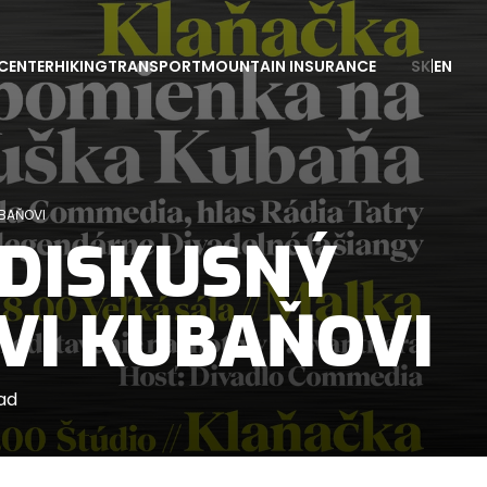
CENTER
HIKING
TRANSPORT
MOUNTAIN INSURANCE
SK
|
EN
BAŇOVI
-DISKUSNÝ
VI KUBAŇOVI
ad