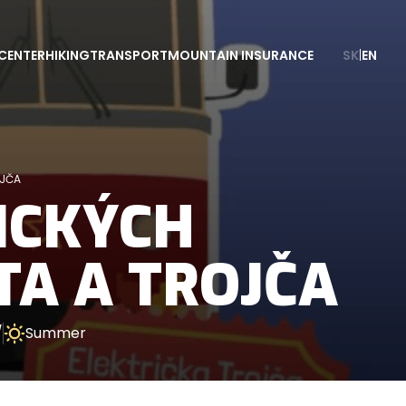
CENTER
HIKING
TRANSPORT
MOUNTAIN INSURANCE
SK
|
EN
ROJČA
ICKÝCH
TA A TROJČA
/
Summer