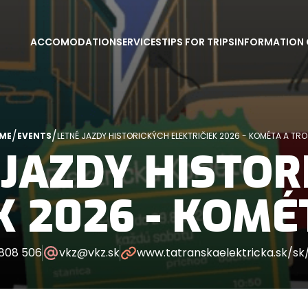
ACCOMODATION
SERVICES
TIPS FOR TRIPS
INFORMATION 
/
/
ME
EVENTS
LETNÉ JAZDY HISTORICKÝCH ELEKTRIČIEK 2026 - KOMÉTA A T
 JAZDY HISTOR
K 2026 - KOMÉ
 808 506
vkz@vkz.sk
www.tatranskaelektricka.sk/sk