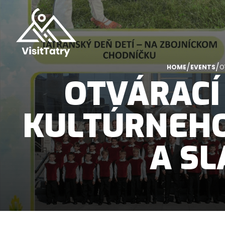
/
/
HOME
EVENTS
O
OTVÁRACÍ
KULTÚRNEHO
A SL