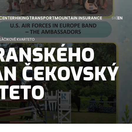
CENTER
HIKING
TRANSPORT
MOUNTAIN INSURANCE
SK
|
EN
LÁČIKOVÉ KVARTETO
TRANSKÉHO
ÁN ČEKOVSKÝ
RTETO