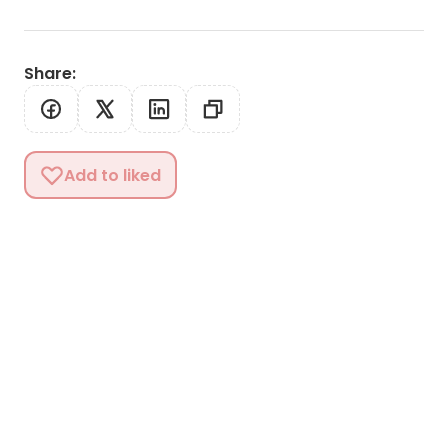
Share
:
Add to liked