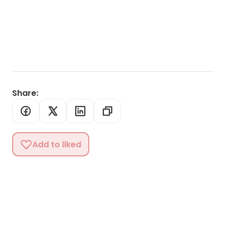
Share
:
Add to liked